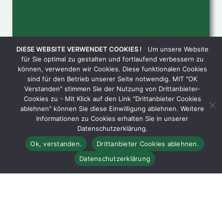
DIESE WEBSITE VERWENDET COOKIES !
Um unsere Website
für Sie optimal zu gestalten und fortlaufend verbessern zu
können, verwenden wir Cookies. Diese funktionalen Cookies
sind für den Betrieb unserer Seite notwendig. MIT "OK
Verstanden" stimmen Sie der Nutzung von Drittanbieter-
Cookies zu - Mit Klick auf den Link "Drittanbieter Cookies
ablehnen" können Sie diese Einwilligung ablehnen. Weitere
Informationen zu Cookies erhalten Sie in unserer
Datenschutzerklärung.
Ok, verstanden.
Drittanbieter Cookies ablehnen.
Die Spedition Lübke Transportgesellschaft GmbH
Datenschutzerklärung
„Umzüge – Neumöbel-Logistik – Kühlspedition“
hat Ihr Tätigkeitsfeld vergrößert und will am
sogenannten „neuen Markt“ ein zusätzliches
Standbein durch Übernahme des Möbellagers für